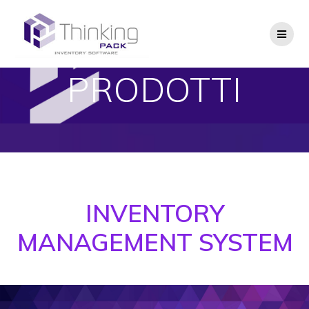
Salta
al
contenuto
PRODOTTI
INVENTORY
MANAGEMENT SYSTEM