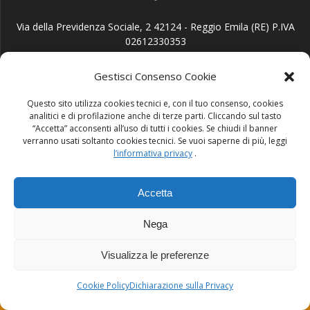
Via della Previdenza Sociale, 2 42124 - Reggio Emila (RE) P.IVA
02612330353
Gestisci Consenso Cookie
Questo sito utilizza cookies tecnici e, con il tuo consenso, cookies
analitici e di profilazione anche di terze parti. Cliccando sul tasto
“Accetta” acconsenti all’uso di tutti i cookies. Se chiudi il banner
info@thinkingpack.com
verranno usati soltanto cookies tecnici. Se vuoi saperne di più, leggi
l’informativa privacy
.
Accetta
Nega
Phone: 0522 030047 Fax: 0522 030049
Visualizza le preferenze
© 2026 Thinking Pack. Realizzato con WordPress e con il tema
Cookie Policy
Dichiarazione sulla Privacy
Mesmerize